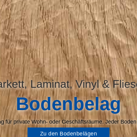
rkett, Laminat, Vinyl & Flie
Bodenbelag
ag für private Wohn- oder Geschäftsräume. Jeder Boden
Zu den Bodenbelägen