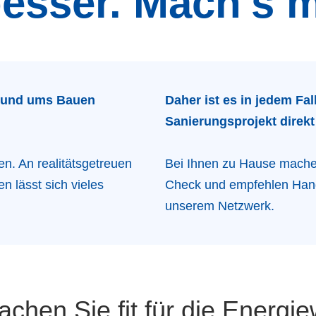
esser. Mach's mi
 rund ums Bauen
Daher ist es in jedem Fal
Sanierungsprojekt direk
n. An realitätsgetreuen
Bei Ihnen zu Hause machen
 lässt sich vieles
Check und empfehlen Hand
unserem Netzwerk.
chen Sie fit für die Energ