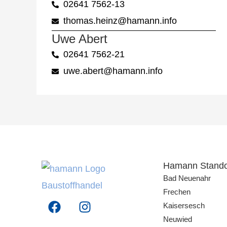
02641 7562-13
thomas.heinz@hamann.info
Uwe Abert
02641 7562-21
uwe.abert@hamann.info
Hamann Stando
Bad Neuenahr
Frechen
F
I
Kaisersesch
a
n
Neuwied
c
s