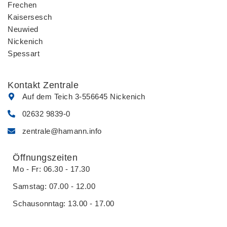
Frechen
o
g
Kaisersesch
o
r
Neuwied
k
a
Nickenich
m
Spessart
Kontakt Zentrale
Auf dem Teich 3-5
56645 Nickenich
02632 9839-0
zentrale@hamann.info
Öffnungszeiten
Mo - Fr: 06.30 - 17.30
Samstag: 07.00 - 12.00
Schausonntag: 13.00 - 17.00