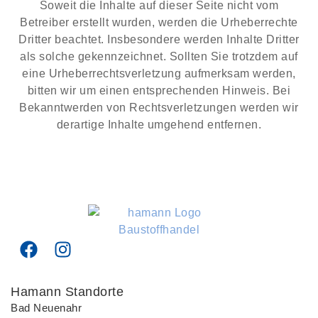
Soweit die Inhalte auf dieser Seite nicht vom
Betreiber erstellt wurden, werden die Urheberrechte
Dritter beachtet. Insbesondere werden Inhalte Dritter
als solche gekennzeichnet. Sollten Sie trotzdem auf
eine Urheberrechtsverletzung aufmerksam werden,
bitten wir um einen entsprechenden Hinweis. Bei
Bekanntwerden von Rechtsverletzungen werden wir
derartige Inhalte umgehend entfernen.
F
I
a
n
c
s
Hamann Standorte
e
t
Bad Neuenahr
b
a