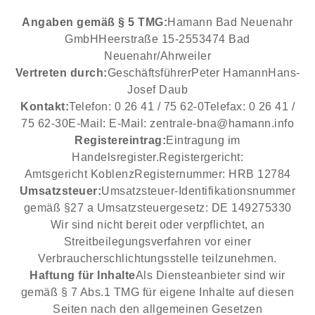
Angaben gemäß § 5 TMG:
Hamann Bad Neuenahr
GmbH
Heerstraße 15-25
53474 Bad
Neuenahr/Ahrweiler
Vertreten durch:
Geschäftsführer
Peter Hamann
Hans-
Josef Daub
Kontakt:
Telefon: 0 26 41 / 75 62-0
Telefax: 0 26 41 /
75 62-30
E-Mail: E-Mail: zentrale-bna@hamann.info
Registereintrag:
Eintragung im
Handelsregister.
Registergericht:
Amtsgericht Koblenz
Registernummer: HRB 12784
Umsatzsteuer:
Umsatzsteuer-Identifikationsnummer
gemäß §27 a Umsatzsteuergesetz: DE 149275330
Wir sind nicht bereit oder verpflichtet, an
Streitbeilegungsverfahren vor einer
Verbraucherschlichtungsstelle teilzunehmen.
Haftung für Inhalte
Als Diensteanbieter sind wir
gemäß § 7 Abs.1 TMG für eigene Inhalte auf diesen
Seiten nach den allgemeinen Gesetzen